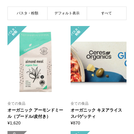
パスタ・粉類
デフォルト表示
すべて
パ
タ
・
粉
パ
タ
・
粉
ス
類
ス
類
全ての食品
全ての食品
オーガニック アーモンドミー
オーガニック キヌアライス
ル（プードル/皮付き）
スパゲッティ
¥
1,620
¥
870