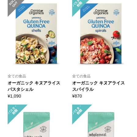
パ
タ
・
粉
S
L
D
O
U
O
T
ス
類
全ての食品
全ての食品
オーガニック キヌアライス
オーガニック キヌアライス
パスタシェル
スパイラル
¥
1,090
¥
870
パ
タ
・
粉
パ
タ
・
粉
ス
類
ス
類