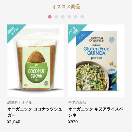
オススメ商品
1
2
3
4
5
6
調
味
料
・
オ
イ
パ
タ
・
粉
ル
ス
類
調味料・オイル
全ての食品
ト
オーガニック ココナッツシュ
オーガニック キヌアライスペ
ガー
ンネ
¥
1,040
¥
970
¥