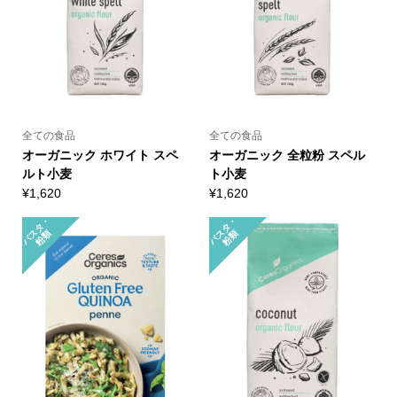
全ての食品
全ての食品
オーガニック ホワイト スペ
オーガニック 全粒粉 スペル
ルト小麦
ト小麦
¥
1,620
¥
1,620
パ
タ
・
粉
パ
タ
・
粉
ス
類
ス
類