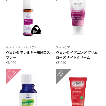
ホメオパシー・レメディー
スキンケア
ヴェレダ アレルギー用経口ス
ヴェレダ イブニング プリム
プレー
ローズ ナイトクリーム
¥
3,200
¥
5,040
ホ
メ
パ
シ
ー
メ
デ
ィ
オ
レ
S
L
D
O
U
・
ー
O
T