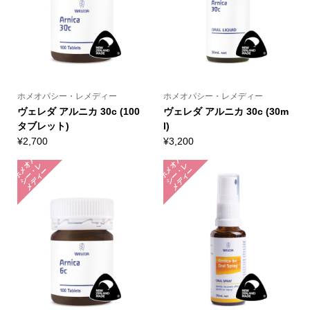
ホメオパシー・レメディー
ホメオパシー・レメディー
ヴェレダ アルニカ 30c (100
ヴェレダ アルニカ 30c (30m
タブレット)
l)
¥
2,700
¥
3,200
ホ
メ
パ
シ
ー
メ
デ
ィ
ホ
メ
パ
シ
ー
メ
デ
ィ
オ
レ
オ
レ
・
ー
・
ー