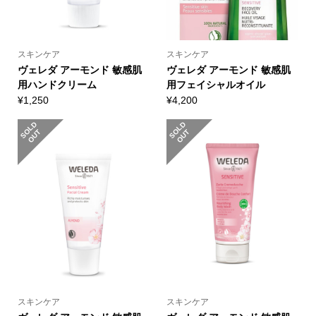
スキンケア
スキンケア
ヴェレダ アーモンド 敏感肌
ヴェレダ アーモンド 敏感肌
用ハンドクリーム
用フェイシャルオイル
¥
1,250
¥
4,200
S
L
D
O
U
S
L
D
O
U
O
T
O
T
スキンケア
スキンケア