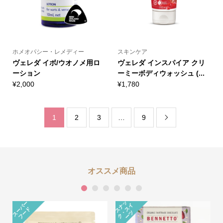
ホメオパシー・レメディー
スキンケア
ヴェレダ イボ/ウオノメ用ロ
ヴェレダ インスパイア クリ
ーション
ーミーボディウォッシュ (...
¥
2,000
¥
1,780
1
2
3
…
9

オススメ商品
1
2
3
4
5
6
ス
ナ
ッ
ク
ス
ー
ス
ー
パ
ー
フ
ー
イ
ド
・
ツ