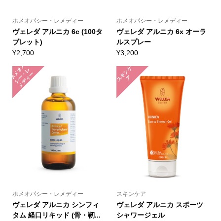
ホメオパシー・レメディー
ホメオパシー・レメディー
ヴェレダ アルニカ 6c (100タ
ヴェレダ アルニカ 6x オーラ
ブレット)
ルスプレー
¥
2,700
¥
3,200
ホ
メ
パ
シ
ー
メ
デ
ィ
ス
キ
ン
ケ
オ
レ
・
ー
ア
ホメオパシー・レメディー
スキンケア
ヴェレダ アルニカ シンフィ
ヴェレダ アルニカ スポーツ
タム 経口リキッド (骨・靭...
シャワージェル