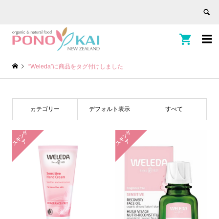


“Weleda”に商品をタグ付けしました
カテゴリー
デフォルト表示
すべて
ス
キ
ン
ケ
ス
キ
ン
ケ
ア
ア