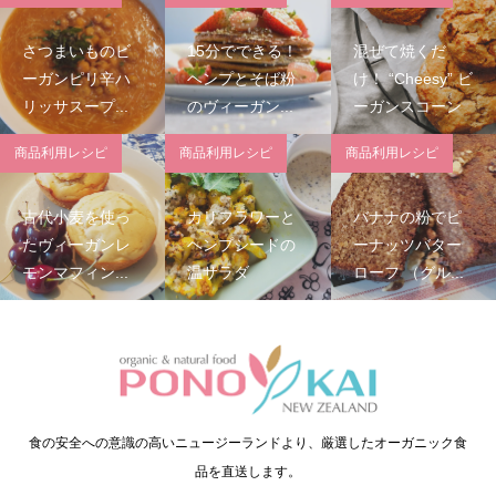
さつまいものビ
15分でできる！
混ぜて焼くだ
ーガンピリ辛ハ
ヘンプとそば粉
け！ “Cheesy” ビ
リッサスープ...
のヴィーガン...
ーガンスコーン
商品利用レシピ
商品利用レシピ
商品利用レシピ
古代小麦を使っ
カリフラワーと
バナナの粉でピ
たヴィーガンレ
ヘンプシードの
ーナッツバター
モンマフィン...
温サラダ
ローフ （グル...
食の安全への意識の高いニュージーランドより、厳選したオーガニック食
品を直送します。