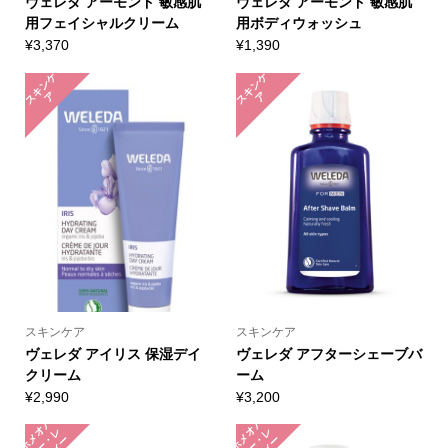
ヴェレダ アーモンド 敏感肌
ヴェレダ アーモンド 敏感肌
用フェイシャルクリーム
用ボディウォッシュ
¥
3,370
¥
1,390
ス
キ
ン
ケ
ス
キ
ン
ケ
ア
ア
スキンケア
スキンケア
ヴェレダ アイリス 保湿デイ
ヴェレダ アフターシェーブバ
クリーム
ーム
¥
2,990
¥
3,200
ホ
メ
パ
シ
ー
メ
デ
ィ
ホ
メ
パ
シ
ー
メ
デ
ィ
オ
レ
オ
レ