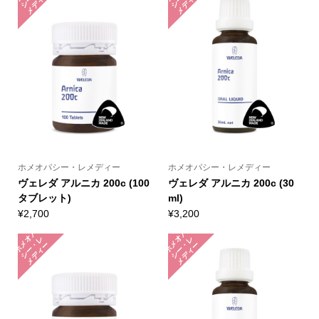
・
ー
・
ー
ホメオパシー・レメディー
ホメオパシー・レメディー
ヴェレダ アルニカ 200c (100
ヴェレダ アルニカ 200c (30
タブレット)
ml)
¥
2,700
¥
3,200
ホ
メ
パ
シ
ー
メ
デ
ィ
ホ
メ
パ
シ
ー
メ
デ
ィ
オ
レ
オ
レ
・
ー
・
ー