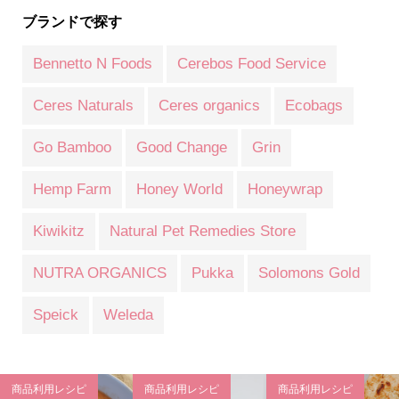
ブランドで探す
Bennetto N Foods
Cerebos Food Service
Ceres Naturals
Ceres organics
Ecobags
Go Bamboo
Good Change
Grin
Hemp Farm
Honey World
Honeywrap
Kiwikitz
Natural Pet Remedies Store
NUTRA ORGANICS
Pukka
Solomons Gold
Speick
Weleda
商品利用レシピ
商品利用レシピ
商品利用レシピ