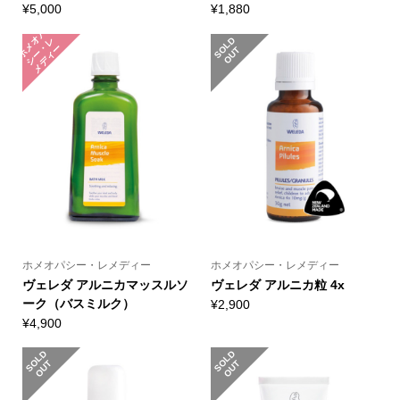
¥
5,000
¥
1,880
ホ
メ
パ
シ
ー
メ
デ
ィ
オ
レ
S
L
D
O
U
・
ー
O
T
ホメオパシー・レメディー
ホメオパシー・レメディー
ヴェレダ アルニカマッスルソ
ヴェレダ アルニカ粒 4x
ーク（バスミルク）
¥
2,900
¥
4,900
S
L
D
O
U
S
L
D
O
U
O
T
O
T