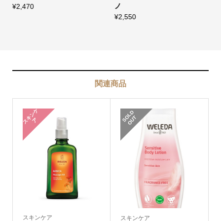
ノ
¥
2,470
¥
¥
2,550
関連商品
ス
キ
ン
ケ
S
L
D
O
U
O
T
ア
スキンケア
スキンケア