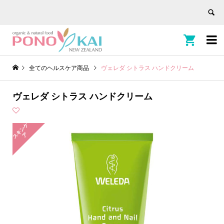


全てのヘルスケア商品
ヴェレダ シトラス ハンドクリーム
ヴェレダ シトラス ハンドクリーム
ス
キ
ン
ケ
ア