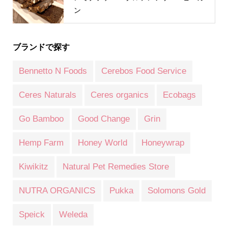
ン
ブランドで探す
Bennetto N Foods
Cerebos Food Service
Ceres Naturals
Ceres organics
Ecobags
Go Bamboo
Good Change
Grin
Hemp Farm
Honey World
Honeywrap
Kiwikitz
Natural Pet Remedies Store
NUTRA ORGANICS
Pukka
Solomons Gold
Speick
Weleda