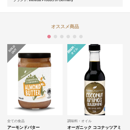
オススメ商品
1
2
3
4
5
6
調
味
料
・
オ
イ
S
L
D
O
U
ル
O
T
全ての食品
調味料・オイル
アーモンドバター
オーガニック ココナッツアミ