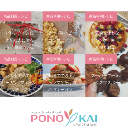
商品利用レシピ
商品利用レシピ
商品利用レシピ
バレンタインに
チーズ味のビー
小麦粉を使わな
大切な人に贈ろ
ガンポップコー
いパンケーキ
う♡ 簡単ヘル...
ン
（米粉とお豆...
商品利用レシピ
商品利用レシピ
商品利用レシピ
バナナの花でビ
15分でできる！
スーパーフード
ーガン “フィッシ
ヘンプとそば粉
クリスマスボー
ュ”＆チップス
のヴィーガン...
ル