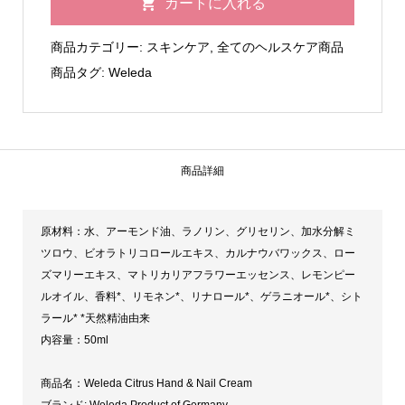
カートに入れる
ダ
シ
商品カテゴリー:
スキンケア
,
全てのヘルスケア商品
ト
商品タグ:
Weleda
ラ
ス
ハ
ン
商品詳細
ド
ク
原材料：水、アーモンド油、ラノリン、グリセリン、加水分解ミ
リ
ツロウ、ビオラトリコロールエキス、カルナウバワックス、ロー
ー
ズマリーエキス、マトリカリアフラワーエッセンス、レモンピー
ム
ルオイル、香料*、リモネン*、リナロール*、ゲラニオール*、シト
個
ラール* *天然精油由来
内容量：50ml
商品名：Weleda Citrus Hand & Nail Cream
ブランド: Weleda Product of Germany