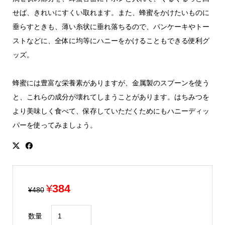
せば、きれいにすくい取れます。また、蜂蜜をかけたいものに
垂らすときも、薄い糸状に垂れ落ちるので、パンケーキやトー
ストなどに、全体に均等にハニーをかけることもできる便利グ
ッズ。
蜂蜜には豊富な栄養素がありますが、金属製のスプーンを使う
と、これらの成分が壊れてしまうことがあります。はちみつを
より美味しく食べて、保存していただくためにもハニーディッ
パーを使ってみましょう。
元
現
¥
384
¥
480
の
在
ハ
価
の
数量