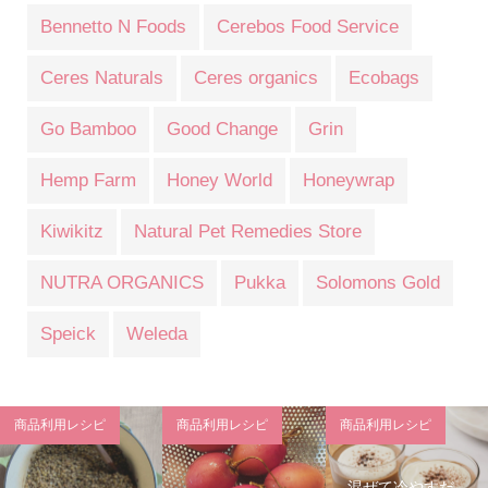
Bennetto N Foods
Cerebos Food Service
Ceres Naturals
Ceres organics
Ecobags
Go Bamboo
Good Change
Grin
Hemp Farm
Honey World
Honeywrap
Kiwikitz
Natural Pet Remedies Store
NUTRA ORGANICS
Pukka
Solomons Gold
Speick
Weleda
商品利用レシピ
商品利用レシピ
商品利用レシピ
混ぜて冷やすだ