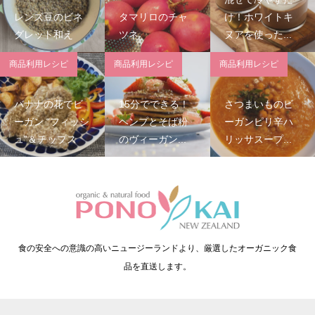
レンズ豆のビネ
タマリロのチャ
け！ホワイトキ
グレット和え
ツネ
ヌアを使った...
商品利用レシピ
商品利用レシピ
商品利用レシピ
バナナの花でビ
15分でできる！
さつまいものビ
ーガン “フィッシ
ヘンプとそば粉
ーガンピリ辛ハ
ュ”＆チップス
のヴィーガン...
リッサスープ...
食の安全への意識の高いニュージーランドより、厳選したオーガニック食
品を直送します。