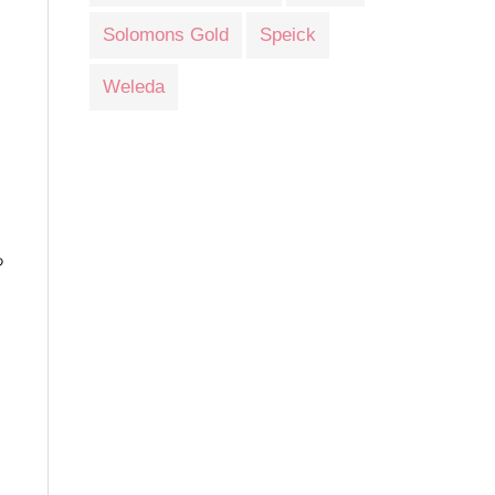
Solomons Gold
Speick
Weleda
っ