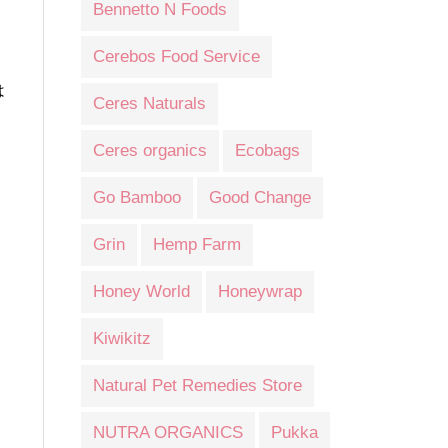
Bennetto N Foods
Cerebos Food Service
は
Ceres Naturals
Ceres organics
Ecobags
Go Bamboo
Good Change
Grin
Hemp Farm
Honey World
Honeywrap
Kiwikitz
Natural Pet Remedies Store
NUTRA ORGANICS
Pukka